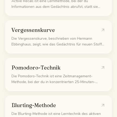
Active Recall ist eine Lernmethode, bei der du
Informationen aus dem Gedächtnis abrufst, statt sie
Lernleitfäden
erneut zu lesen.
KI-Zusammenfassung
Vergessenskurve
KI-Quiz
Die Vergessenskurve, beschrieben von Hermann
Ebbinghaus, zeigt, wie das Gedächtnis für neuen Stoff
Spickzettel
in den Stunden und Tagen nach dem Lernen stark
abfällt, wenn man ihn nicht wiederholt. Jede gut getimte
Wiederholung flacht die Kurve ab, sodass der Stoff
Pomodoro-Technik
langsamer verblasst.
Die Pomodoro-Technik ist eine Zeitmanagement-
Methode, bei der du in konzentrierten 25-Minuten-
Blöcken lernst, nach jedem Block eine 5-minütige Pause
machst und nach vier Blöcken eine längere Pause von
15 bis 30 Minuten einlegst. Ein 25-Minuten-Block heißt
Blurting-Methode
ein Pomodoro.
Die Blurting-Methode ist eine Lerntechnik des aktiven