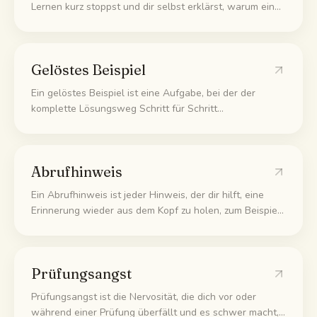
Lernen kurz stoppst und dir selbst erklärst, warum ein
Schritt, ein Fakt oder eine Lösung wirklich stimmt, laut
oder auf Papier. So musst du die Begründung selbst
liefern, statt nur mitzunicken, und genau da versteckt
Gelöstes Beispiel
sich oft das halbe Verständnis.
Ein gelöstes Beispiel ist eine Aufgabe, bei der der
komplette Lösungsweg Schritt für Schritt
aufgeschrieben ist. Du siehst genau, wie jemand zur
Lösung kommt, und lernst so die Methode, bevor du eine
ähnliche Aufgabe selbst probierst.
Abrufhinweis
Ein Abrufhinweis ist jeder Hinweis, der dir hilft, eine
Erinnerung wieder aus dem Kopf zu holen, zum Beispiel
ein Stichwort, eine Frage oder ein Bild, das du beim
Lernen mit dem Fakt verknüpft hast. Gute Hinweise
machen das Erinnern viel leichter.
Prüfungsangst
Prüfungsangst ist die Nervosität, die dich vor oder
während einer Prüfung überfällt und es schwer macht,