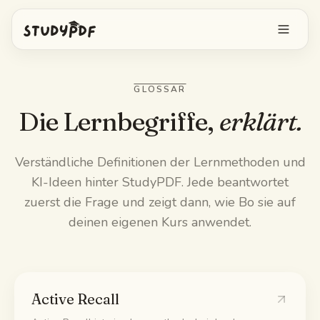
Kostenlos starten
GLOSSAR
Anmelden
Die Lernbegriffe,
erklärt.
Funktionen
Verständliche Definitionen der Lernmethoden und
KI-Ideen hinter StudyPDF. Jede beantwortet
Bo alles fragen
Kostenlose Tools
zuerst die Frage und zeigt dann, wie Bo sie auf
KI-Karteikarten
deinen eigenen Kurs anwendet.
Preise
Image Occlusion
Mobile App
Probeprüfungen
Active Recall
Mindmaps