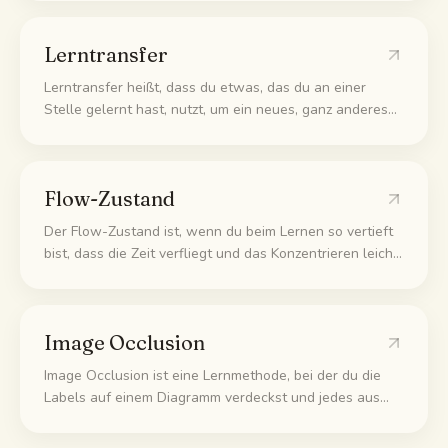
vorgerechneten Beispielen und viel Unterstützung an
und löst am Ende Aufgaben allein.
Lerntransfer
Lerntransfer heißt, dass du etwas, das du an einer
Stelle gelernt hast, nutzt, um ein neues, ganz anderes
Problem zu lösen. Das ist der eigentliche Sinn vom
Lernen. Nicht nur eine Prüfung bestehen, sondern das
Wissen später wirklich anwenden können.
Flow-Zustand
Der Flow-Zustand ist, wenn du beim Lernen so vertieft
bist, dass die Zeit verfliegt und das Konzentrieren leicht
fällt. Das passiert meist, wenn die Aufgabe schwer
genug ist, um dich zu fordern, aber trotzdem machbar
bleibt und nichts dich ablenkt.
Image Occlusion
Image Occlusion ist eine Lernmethode, bei der du die
Labels auf einem Diagramm verdeckst und jedes aus
dem Gedächtnis abrufst. Statt ein beschriftetes Bild
noch einmal zu lesen, deckst du die Teile ab und fragst