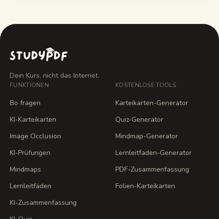
dich selbst ab. So wird aus jeder Anatomie-Folie, Karte
oder Grafik aktives Abrufen.
Dein Kurs, nicht das Internet.
FUNKTIONEN
KOSTENLOSE TOOLS
Bo fragen
Karteikarten-Generator
KI-Karteikarten
Quiz-Generator
Image Occlusion
Mindmap-Generator
KI-Prüfungen
Lernleitfaden-Generator
Mindmaps
PDF-Zusammenfassung
Lernleitfäden
Folien-Karteikarten
KI-Zusammenfassung