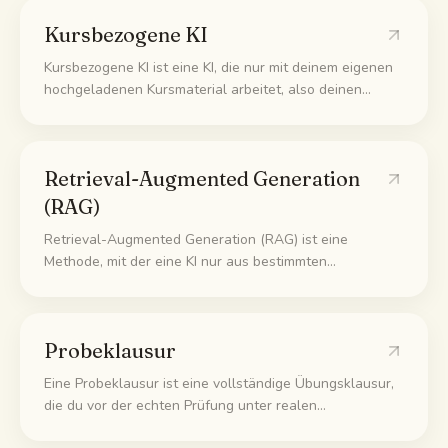
einfach zu glauben.
Kursbezogene KI
Kursbezogene KI ist eine KI, die nur mit deinem eigenen
hochgeladenen Kursmaterial arbeitet, also deinen
Vorlesungen und Notizen, statt mit dem ganzen Internet.
So passen ihre Antworten zu dem, was dein Kurs
wirklich behandelt, und nicht zu irgendeiner Version aus
Retrieval-Augmented Generation
dem Netz.
(RAG)
Retrieval-Augmented Generation (RAG) ist eine
Methode, mit der eine KI nur aus bestimmten
Dokumenten antwortet. Sie sucht erst die passenden
Stellen heraus und schreibt die Antwort dann allein aus
diesen Stellen. Das senkt erfundene Fakten deutlich.
Probeklausur
Eine Probeklausur ist eine vollständige Übungsklausur,
die du vor der echten Prüfung unter realen
Bedingungen schreibst, also mit Zeitlimit und ohne