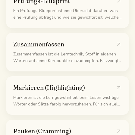
Prüfungs-Blueprint
Ein Prüfungs-Blueprint ist eine Übersicht darüber, was
eine Prüfung abfragt und wie sie gewichtet ist: welche
Themen vorkommen, wie viele Fragen auf jedes
entfallen und mit welchem Schwierigkeitsgrad.
Studierende lenken damit ihre Vorbereitung auf die
Zusammenfassen
Teile mit den meisten Punkten.
Zusammenfassen ist die Lerntechnik, Stoff in eigenen
Worten auf seine Kernpunkte einzudampfen. Es zwingt
dich zu entscheiden, was wirklich wichtig ist, und zu
prüfen, ob du es verstanden hast, denn eine Idee klar
wiedergeben kannst du erst, wenn du sie begriffen
Markieren (Highlighting)
hast.
Markieren ist die Lerngewohnheit, beim Lesen wichtige
Wörter oder Sätze farbig hervorzuheben. Für sich allein
ist es eine der schwächsten Lernmethoden, weil es
passiv bleibt. Es hilft nur, wenn man es mit aktiven
Methoden wie Selbsttests oder Zusammenfassen
Pauken (Cramming)
kombiniert.