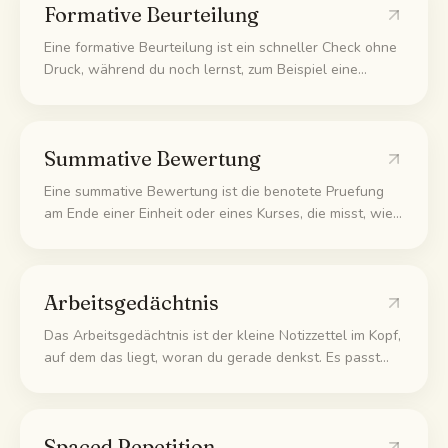
Formative Beurteilung
Eine formative Beurteilung ist ein schneller Check ohne
Druck, während du noch lernst, zum Beispiel eine
Übungsaufgabe oder ein kurzes Quiz. Sie zeigt dir, was
du schon kannst und was noch nicht, damit du die
Lücken vor der echten Prüfung schließen kannst. Eine
Summative Bewertung
Note gibt es dafür nicht.
Eine summative Bewertung ist die benotete Pruefung
am Ende einer Einheit oder eines Kurses, die misst, wie
viel du wirklich gelernt hast. Also die Abschlussklausur,
eine grosse Hausarbeit oder ein Projekt. Sie zaehlt fuer
die Note, anders als die kleinen Checks zwischendurch.
Arbeitsgedächtnis
Das Arbeitsgedächtnis ist der kleine Notizzettel im Kopf,
auf dem das liegt, woran du gerade denkst. Es passt
nur wenig auf einmal hinein und leert sich schnell.
Deshalb läuft es über, wenn du zu viel Neues auf
einmal hineinstopfst.
Spaced Repetition