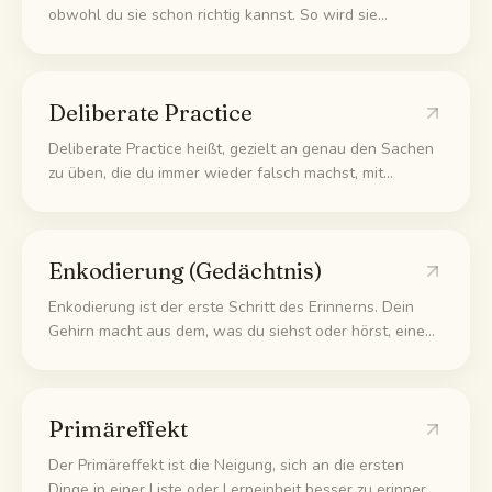
obwohl du sie schon richtig kannst. So wird sie
automatisch und hält auch dann, wenn du unter Druck
stehst oder wenig Zeit hast.
Deliberate Practice
Deliberate Practice heißt, gezielt an genau den Sachen
zu üben, die du immer wieder falsch machst, mit
Rückmeldung, statt das zu wiederholen, was du schon
kannst. Du nimmst dir eine Schwachstelle vor, übst sie,
schaust was schiefging und behebst es.
Enkodierung (Gedächtnis)
Enkodierung ist der erste Schritt des Erinnerns. Dein
Gehirn macht aus dem, was du siehst oder hörst, eine
Form, die es speichern kann. Je stärker du etwas
enkodierst, etwa mit Bedeutung oder Bildern, desto
leichter fällt dir später das Abrufen.
Primäreffekt
Der Primäreffekt ist die Neigung, sich an die ersten
Dinge in einer Liste oder Lerneinheit besser zu erinnern