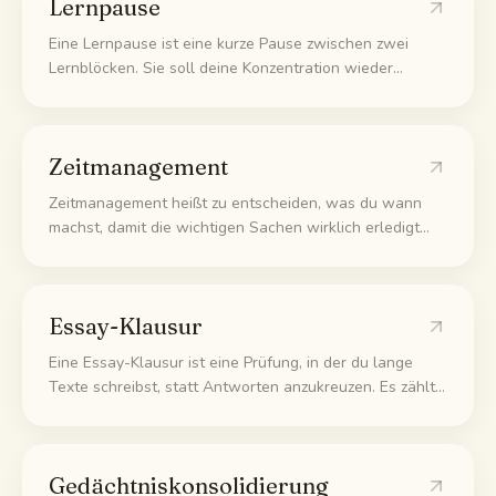
Lernpause
Eine Lernpause ist eine kurze Pause zwischen zwei
Lernblöcken. Sie soll deine Konzentration wieder
aufladen, damit der nächste Block besser läuft. Echte
Pausen wie aufstehen oder weg vom Bildschirm
schauen helfen dabei. Am Handy scrollen meistens
Zeitmanagement
nicht.
Zeitmanagement heißt zu entscheiden, was du wann
machst, damit die wichtigen Sachen wirklich erledigt
werden und nicht liegen bleiben. Beim Lernen bedeutet
das: feste Zeitblöcke setzen, nach Wichtigkeit sortieren
und den Tag nicht von Kleinkram auffressen lassen.
Essay-Klausur
Eine Essay-Klausur ist eine Prüfung, in der du lange
Texte schreibst, statt Antworten anzukreuzen. Es zählt
ein klarer Aufbau und ein gutes Argument, nicht nur
auswendig gelerntes Wissen. Du liest die Frage, baust
eine Linie auf und belegst sie.
Gedächtniskonsolidierung