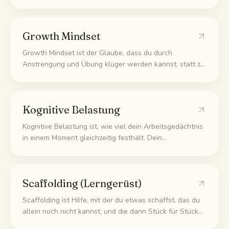
du sie gelernt hast. Dein Gehirn verknüpft den Lernstoff
mit dem Raum, den Geräuschen und Gerüchen, und
genau diese Reize holen die Erinnerung wieder hervor.
Growth Mindset
Growth Mindset ist der Glaube, dass du durch
Anstrengung und Übung klüger werden kannst, statt zu
denken, deine Fähigkeit sei festgelegt und nicht
änderbar. Das verändert, wie du mit schwierigem Stoff
und Fehlern umgehst.
Kognitive Belastung
Kognitive Belastung ist, wie viel dein Arbeitsgedächtnis
in einem Moment gleichzeitig festhält. Dein
Arbeitsgedächtnis schafft nur ein paar Dinge auf
einmal. Packst du zu viel drauf, bleibt nichts hängen. Der
Trick: schweren Stoff in kleinere Häppchen zerlegen.
Scaffolding (Lerngerüst)
Scaffolding ist Hilfe, mit der du etwas schaffst, das du
allein noch nicht kannst, und die dann Stück für Stück
wegfällt, je besser du wirst. Du fängst mit