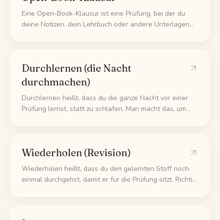
Eine Open-Book-Klausur ist eine Prüfung, bei der du
deine Notizen, dein Lehrbuch oder andere Unterlagen
benutzen darfst. Klingt leicht, ist es aber nicht: Die
Fragen prüfen, ob du den Stoff verstehst und
anwenden kannst, nicht ob du ihn nachschlagen kannst.
Durchlernen (die Nacht
durchmachen)
Durchlernen heißt, dass du die ganze Nacht vor einer
Prüfung lernst, statt zu schlafen. Man macht das, um
noch mehr reinzukriegen, aber meistens geht es nach
hinten los, weil dir der fehlende Schlaf vieles vom
gerade Gelernten wieder wegnimmt.
Wiederholen (Revision)
Wiederholen heißt, dass du den gelernten Stoff noch
einmal durchgehst, damit er für die Prüfung sitzt. Richtig
gemacht ist es aktiv: Du fragst dich selbst ab und
versuchst, die Antwort aus dem Kopf zu holen, statt
deine Notizen nur immer wieder zu lesen.