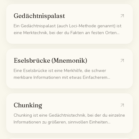
des aktiven Abrufens, denn das Abrufen aus dem
Gedächtnis festigt das Wissen, und sie zeigt dir, wo du
Gedächtnispalast
noch Lücken hast.
Ein Gedächtnispalast (auch Loci-Methode genannt) ist
eine Merktechnik, bei der du Fakten an festen Orten
entlang eines vertrauten Wegs oder Gebäudes ablegst
und sie später abrufst, indem du diesen Weg gedanklich
abgehst und jedes Bild wieder aufnimmst.
Eselsbrücke (Mnemonik)
Eine Eselsbrücke ist eine Merkhilfe, die schwer
merkbare Informationen mit etwas Einfacherem
verknüpft, etwa einem Akronym, einem Reim oder einem
lebhaften Bild. Statt nackte Fakten zu pauken, koppelst
du sie an einen Hinweis, den sich dein Gehirn leichter
Chunking
merkt.
Chunking ist eine Gedächtnistechnik, bei der du einzelne
Informationen zu größeren, sinnvollen Einheiten
zusammenfasst, damit dein Arbeitsgedächtnis mehr auf
einmal behalten kann. Eine Telefonnummer merkst du