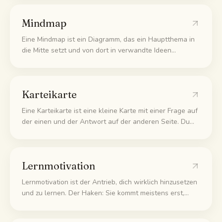
Notizen. So fühlt sich der Prüfungstag vertraut an und
du weißt, was auf dich zukommt.
Mindmap
Eine Mindmap ist ein Diagramm, das ein Hauptthema in
die Mitte setzt und von dort in verwandte Ideen
verzweigt. Die Äste zeigen, wie alles zusammenhängt,
sodass ein ganzes Thema auf eine Seite passt, die du
auf einen Blick erfasst.
Karteikarte
Eine Karteikarte ist eine kleine Karte mit einer Frage auf
der einen und der Antwort auf der anderen Seite. Du
liest die Frage, versuchst dich an die Antwort zu
erinnern und drehst die Karte dann um. Es ist eine der
einfachsten und besten Methoden, um sich Dinge zu
Lernmotivation
merken.
Lernmotivation ist der Antrieb, dich wirklich hinzusetzen
und zu lernen. Der Haken: Sie kommt meistens erst,
wenn du angefangen hast, nicht vorher. Der Trick ist
also, den ersten Schritt klein genug zu machen.