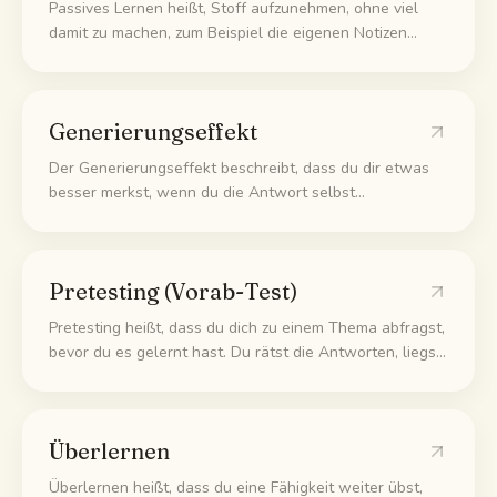
Passives Lernen heißt, Stoff aufzunehmen, ohne viel
damit zu machen, zum Beispiel die eigenen Notizen
nochmal lesen oder eine Vorlesung anschauen. Es fühlt
sich produktiv an, baut aber nur ein "kenne ich"-Gefühl
auf statt echtem Gedächtnis. Deshalb bleibt es schlecht
Generierungseffekt
hängen.
Der Generierungseffekt beschreibt, dass du dir etwas
besser merkst, wenn du die Antwort selbst
hervorbringst, statt sie nur zu lesen. Das eigene
Produzieren aus dem Kopf prägt die Erinnerung stärker
ein als passives Aufnehmen.
Pretesting (Vorab-Test)
Pretesting heißt, dass du dich zu einem Thema abfragst,
bevor du es gelernt hast. Du rätst die Antworten, liegst
meistens daneben, und genau dieses Raten stimmt dein
Gehirn so ein, dass die richtigen Antworten später
besser hängenbleiben.
Überlernen
Überlernen heißt, dass du eine Fähigkeit weiter übst,