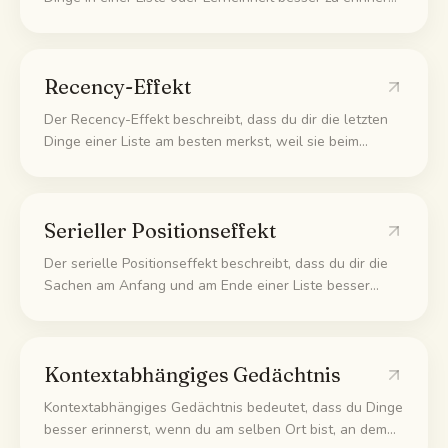
als an die in der Mitte. Der Anfang bleibt hängen, weil
dein Kopf mehr Zeit und Ruhe hat, ihn abzuspeichern,
bevor der Rest dazukommt.
Recency-Effekt
Der Recency-Effekt beschreibt, dass du dir die letzten
Dinge einer Liste am besten merkst, weil sie beim
Abrufen noch frisch in deinem Kurzzeitgedächtnis liegen.
Er ist das Gegenstück zum Primacy-Effekt, der die
ersten Dinge stärkt.
Serieller Positionseffekt
Der serielle Positionseffekt beschreibt, dass du dir die
Sachen am Anfang und am Ende einer Liste besser
merkst als die in der Mitte. Lernst du also eine lange
Liste, fällt dir die Mitte zuerst wieder raus.
Kontextabhängiges Gedächtnis
Kontextabhängiges Gedächtnis bedeutet, dass du Dinge
besser erinnerst, wenn du am selben Ort bist, an dem