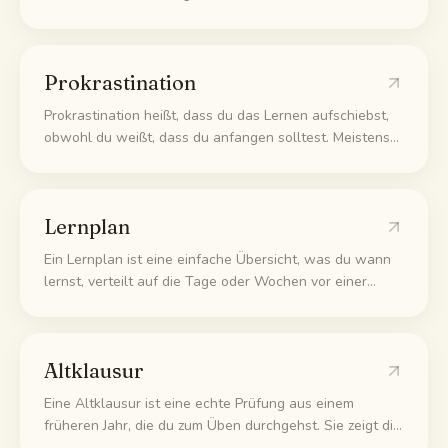
klar zu denken, dich an den Stoff zu erinnern oder in
deinem normalen Tempo zu arbeiten. Das ist total
verbreitet, und unter echten Prüfungsbedingungen zu
Prokrastination
üben ist eine der besten Methoden dagegen.
Prokrastination heißt, dass du das Lernen aufschiebst,
obwohl du weißt, dass du anfangen solltest. Meistens
ist das keine Faulheit. Du weichst einem unangenehmen
Gefühl aus, das die Aufgabe auslöst, zum Beispiel
Angst zu versagen oder nicht zu wissen, wo du
Lernplan
anfangen sollst.
Ein Lernplan ist eine einfache Übersicht, was du wann
lernst, verteilt auf die Tage oder Wochen vor einer
Prüfung, damit du den Stoff in kleine Häppchen aufteilst
statt am Ende alles auf einmal reinzuprügeln.
Altklausur
Eine Altklausur ist eine echte Prüfung aus einem
früheren Jahr, die du zum Üben durchgehst. Sie zeigt dir
den echten Fragestil, den Aufbau und welche Themen