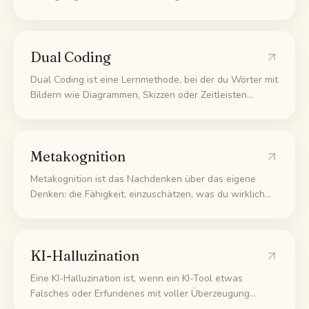
eine Aussage stimmt, und sie mit deinem Vorwissen
verknüpfst. Dieses aktive Fragen baut tieferes und
haltbareres Wissen auf als bloßes Wiederlesen oder
Dual Coding
Markieren.
Dual Coding ist eine Lernmethode, bei der du Wörter mit
Bildern wie Diagrammen, Skizzen oder Zeitleisten
verbindest, sodass dein Gedächtnis dieselbe Idee auf
zwei Wegen speichert. Beim Abrufen kann der eine
Weg den anderen auslösen, und das Erinnern fällt
Metakognition
leichter.
Metakognition ist das Nachdenken über das eigene
Denken: die Fähigkeit, einzuschätzen, was du wirklich
kannst und was sich nur vertraut anfühlt, damit du
deine Lernzeit auf echte Lücken lenkst statt Stoff zu
wiederholen, den du längst beherrschst.
KI-Halluzination
Eine KI-Halluzination ist, wenn ein KI-Tool etwas
Falsches oder Erfundenes mit voller Überzeugung
behauptet und einen falschen Fakt, eine erfundene