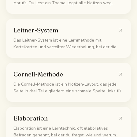
Abrufs: Du liest ein Thema, legst alle Notizen weg,
schreibst aus dem Kopf alles auf, woran du dich
erinnerst, und prüfst danach deine Unterlagen, um die
Lücken zu finden und zu füllen.
Leitner-System
Das Leitner-System ist eine Lernmethode mit
Karteikarten und verteilter Wiederholung, bei der die
Karten in nummerierte Fächer einsortiert werden. Richtig
beantwortete Karten wandern in ein Fach, das du
seltener wiederholst, falsch beantwortete rutschen
Cornell-Methode
zurück in Fach 1.
Die Cornell-Methode ist ein Notizen-Layout, das jede
Seite in drei Teile gliedert: eine schmale Spalte links für
Stichwörter, eine breite Spalte rechts für die Notizen
und eine Zusammenfassungszeile unten. Du schreibst
rechts mit, ergänzt links Fragen und fasst unten kurz
Elaboration
zusammen, damit du dich später anhand der Stichwörter
selbst abfragen kannst.
Elaboration ist eine Lerntechnik, oft elaboratives
Befragen genannt, bei der du fragst, wie und warum