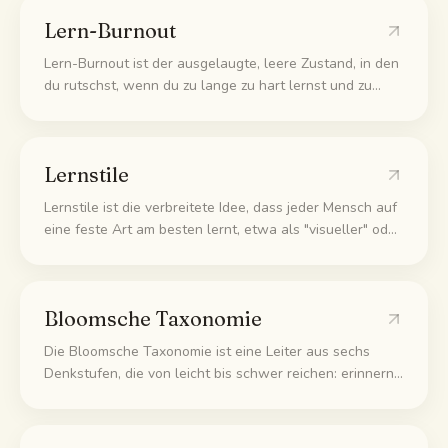
Lern-Burnout
Lern-Burnout ist der ausgelaugte, leere Zustand, in den
du rutschst, wenn du zu lange zu hart lernst und zu
wenig Pause machst. Du bist erschöpft, kannst dich
nicht konzentrieren, und nichts bleibt hängen. Noch
mehr Reinhauen macht es schlimmer. Was wirklich hilft,
Lernstile
sind Pausen und ein ruhigeres Tempo.
Lernstile ist die verbreitete Idee, dass jeder Mensch auf
eine feste Art am besten lernt, etwa als "visueller" oder
"auditiver" Typ, und dass Unterricht zu diesem Typ
passen sollte. Große Studien haben nach Belegen
gesucht und keine gefunden.
Bloomsche Taxonomie
Die Bloomsche Taxonomie ist eine Leiter aus sechs
Denkstufen, die von leicht bis schwer reichen: erinnern,
verstehen, anwenden, analysieren, bewerten und
erschaffen. Sie zeigt dir, ob eine Frage nur ein
Faktenwissen will oder echtes Mitdenken.