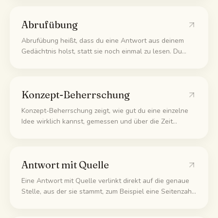
Sachen laut erklären und Notizen vergleichen, damit
jeder mitbekommt, was er allein übersehen hat.
Abrufübung
Abrufübung heißt, dass du eine Antwort aus deinem
Gedächtnis holst, statt sie noch einmal zu lesen. Du
testest dich selbst, versuchst dich zu erinnern und
prüfst dann nach. Genau dieses Erinnern baut das
Wissen auf, viel besser als Markieren oder erneutes
Konzept-Beherrschung
Lesen.
Konzept-Beherrschung zeigt, wie gut du eine einzelne
Idee wirklich kannst, gemessen und über die Zeit
verfolgt statt nur geschätzt. Der Wert steigt, wenn du
die Idee richtig hast, und sinkt wieder, wenn du sie
liegen lässt, damit dein Lernplan immer sieht, was noch
Antwort mit Quelle
wackelt.
Eine Antwort mit Quelle verlinkt direkt auf die genaue
Stelle, aus der sie stammt, zum Beispiel eine Seitenzahl
oder einen Zeitpunkt im Video, damit du die Quelle
selbst öffnen und prüfen kannst, statt der Antwort