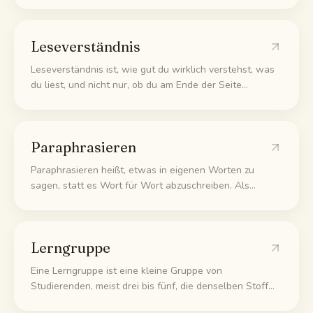
immer wieder drankommen, damit du vorher weißt, was
dich erwartet.
Leseverständnis
Leseverständnis ist, wie gut du wirklich verstehst, was
du liest, und nicht nur, ob du am Ende der Seite
angekommen bist. Es heißt, dass du dem Sinn folgen,
die Kernpunkte behalten und den Text in eigenen
Worten erklären kannst.
Paraphrasieren
Paraphrasieren heißt, etwas in eigenen Worten zu
sagen, statt es Wort für Wort abzuschreiben. Als
Lerntrick ist es ein schneller Verständnistest. Wenn du
eine Idee sauber neu formulieren kannst, hast du sie
verstanden. Wenn du hängenbleibst, hast du gerade
Lerngruppe
eine Lücke gefunden.
Eine Lerngruppe ist eine kleine Gruppe von
Studierenden, meist drei bis fünf, die denselben Stoff
zusammen lernen, indem sie sich gegenseitig abfragen,