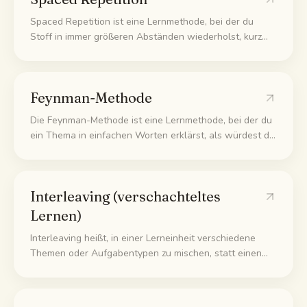
Spaced Repetition ist eine Lernmethode, bei der du
Stoff in immer größeren Abständen wiederholst, kurz
bevor du ihn vergessen würdest. Jede Wiederholung
schiebt die nächste weiter hinaus, sodass der Stoff ins
Langzeitgedächtnis wandert statt nach einem Tag zu
Feynman-Methode
verschwinden.
Die Feynman-Methode ist eine Lernmethode, bei der du
ein Thema in einfachen Worten erklärst, als würdest du
es einem Kind beibringen. Überall, wo du ins Stocken
gerätst oder schwammig wirst, siehst du genau, was du
noch nicht wirklich verstanden hast.
Interleaving (verschachteltes
Lernen)
Interleaving heißt, in einer Lerneinheit verschiedene
Themen oder Aufgabentypen zu mischen, statt einen
Typ am Stück durchzuziehen. Es fühlt sich
anstrengender an, aber dein Kopf lernt dabei, zu
erkennen, welche Art von Aufgabe gerade vor dir liegt.