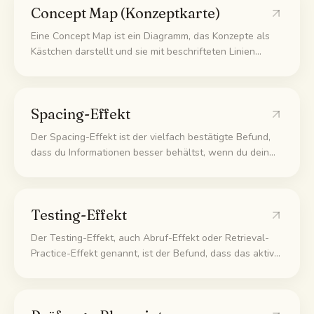
Concept Map (Konzeptkarte)
Eine Concept Map ist ein Diagramm, das Konzepte als
Kästchen darstellt und sie mit beschrifteten Linien
verbindet, die die Beziehung benennen, etwa
"verursacht", "ist Teil von" oder "setzt voraus". Die
Beschriftungen sind der Kern: Sie zwingen dich zu
Spacing-Effekt
sagen, wie zwei Ideen wirklich zusammenhängen.
Der Spacing-Effekt ist der vielfach bestätigte Befund,
dass du Informationen besser behältst, wenn du dein
Lernen über mehrere Sitzungen verteilst, statt alles in
eine einzige Sitzung zu pressen. Er ist die Wissenschaft
hinter Spaced Repetition.
Testing-Effekt
Der Testing-Effekt, auch Abruf-Effekt oder Retrieval-
Practice-Effekt genannt, ist der Befund, dass das aktive
Abrufen von Inhalten aus dem Gedächtnis das
langfristige Behalten stärker verbessert als erneutes
Lesen oder Wiederholen in derselben Zeit.