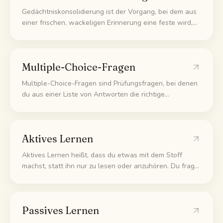
Gedächtniskonsolidierung ist der Vorgang, bei dem aus
einer frischen, wackeligen Erinnerung eine feste wird,
die dein Gehirn behalten kann. Das passiert nach dem
Lernen ganz von selbst, vor allem im Schlaf, wenn dein
Gehirn das Gelernte noch einmal durchgeht und
Multiple-Choice-Fragen
abspeichert.
Multiple-Choice-Fragen sind Prüfungsfragen, bei denen
du aus einer Liste von Antworten die richtige
auswählst. Die falschen Antworten nennt man
Distraktoren, und sie sind absichtlich so geschrieben,
dass sie richtig wirken. Gutes Lernen heißt, zu wissen,
Aktives Lernen
warum jede falsche Antwort falsch ist.
Aktives Lernen heißt, dass du etwas mit dem Stoff
machst, statt ihn nur zu lesen oder anzuhören. Du fragst
dich selbst ab, erklärst Themen laut oder löst
Aufgaben. Dein Kopf muss die Antwort selbst holen,
und genau diese Anstrengung bleibt hängen.
Passives Lernen