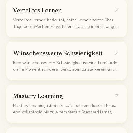
dir leichter in Blöcken als als zehn einzelne Ziffern.
Verteiltes Lernen
Verteiltes Lernen bedeutet, deine Lerneinheiten über
Tage oder Wochen zu verteilen, statt sie in eine lange
Sitzung zu pressen. Die Pausen zwischen den Einheiten
zwingen dein Gedächtnis, sich stärker anzustrengen,
und genau diese Anstrengung sorgt für dauerhaftes
Wünschenswerte Schwierigkeit
Behalten.
Eine wünschenswerte Schwierigkeit ist eine Lernhürde,
die im Moment schwerer wirkt, aber zu stärkerem und
langlebigerem Lernen führt, etwa sich selbst
abzufragen statt nur zu lesen oder Wiederholungen
zeitlich zu verteilen statt zu pauken.
Mastery Learning
Mastery Learning ist ein Ansatz, bei dem du ein Thema
erst vollständig bis zu einem festen Standard lernst,
etwa 90 Prozent in einem Test, bevor du zum nächsten
gehst. Der Fortschritt hängt davon ab, ob du den Stoff
wirklich kannst, nicht von einem festen Wochenplan.