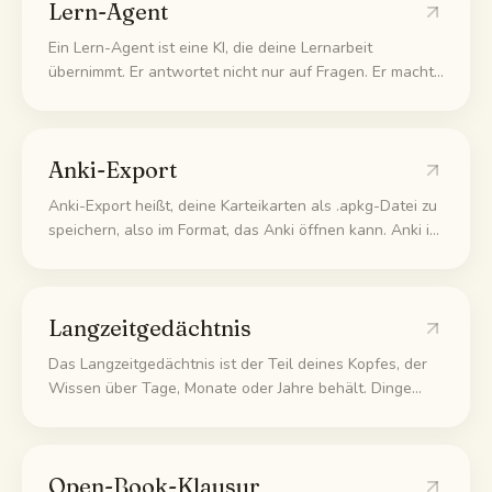
Lern-Agent
Ein Lern-Agent ist eine KI, die deine Lernarbeit
übernimmt. Er antwortet nicht nur auf Fragen. Er macht
aus deinem Material Karteikarten und Quizze, merkt sich,
was du immer wieder falsch machst, und fragt dich
genau das ab.
Anki-Export
Anki-Export heißt, deine Karteikarten als .apkg-Datei zu
speichern, also im Format, das Anki öffnen kann. Anki ist
eine beliebte kostenlose App für verteiltes
Wiederholen, die jede Karte zeigt, kurz bevor du sie
vergisst. Datei importieren und auf jedem Gerät lernen.
Langzeitgedächtnis
Das Langzeitgedächtnis ist der Teil deines Kopfes, der
Wissen über Tage, Monate oder Jahre behält. Dinge
landen dort, wenn du immer wieder zu ihnen
zurückkommst, nicht beim ersten Lesen. Hier liegt das,
was du wirklich kannst.
Open-Book-Klausur