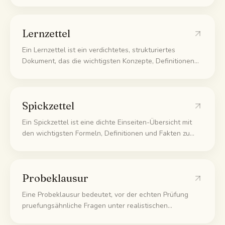
Quelle oder ein nicht existierendes Zitat so darstellt, als
wäre es wahr. Für Lernende, die allgemeine Chatbots
Lernzettel
nutzen, ist das der Hauptgrund, warum Antworten
unbemerkt in die Irre führen.
Ein Lernzettel ist ein verdichtetes, strukturiertes
Dokument, das die wichtigsten Konzepte, Definitionen
und wahrscheinlichen Prüfungsinhalte eines Themas an
einem Ort bündelt. So wiederholst du den gesamten
Stoff aus einer einzigen Quelle statt aus verstreuten
Spickzettel
Notizen.
Ein Spickzettel ist eine dichte Einseiten-Übersicht mit
den wichtigsten Formeln, Definitionen und Fakten zu
einem Thema. Studierende erstellen ihn für Open-Book-
Klausuren oder nutzen ihn für die letzte Wiederholung
und behalten nur, was sie sich schwer merken.
Probeklausur
Eine Probeklausur bedeutet, vor der echten Prüfung
pruefungsähnliche Fragen unter realistischen
Bedingungen zu beantworten. Sie ist eine starke Form