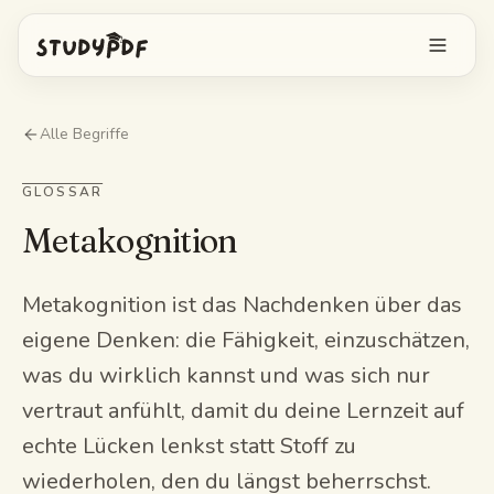
Kostenlos starten
Alle Begriffe
Anmelden
GLOSSAR
Metakognition
Funktionen
Bo alles fragen
Kostenlose Tools
Metakognition ist das Nachdenken über das
eigene Denken: die Fähigkeit, einzuschätzen,
KI-Karteikarten
Preise
was du wirklich kannst und was sich nur
Image Occlusion
vertraut anfühlt, damit du deine Lernzeit auf
Mobile App
Probeprüfungen
echte Lücken lenkst statt Stoff zu
wiederholen, den du längst beherrschst.
Mindmaps