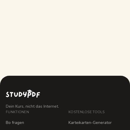
Zeigt jeder Punkt eine Quelle?
Kann ich sie exportieren?
Ist es kostenlos?
Dein Kurs, nicht das Internet.
FUNKTIONEN
KOSTENLOSE TOOLS
Bo fragen
Karteikarten-Generator