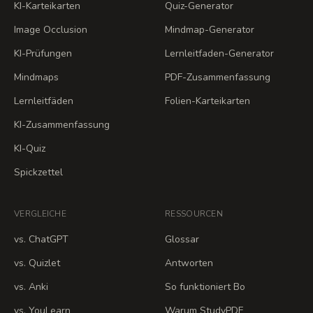
KI-Karteikarten
Quiz-Generator
Image Occlusion
Mindmap-Generator
KI-Prüfungen
Lernleitfaden-Generator
Mindmaps
PDF-Zusammenfassung
Lernleitfäden
Folien-Karteikarten
KI-Zusammenfassung
KI-Quiz
Spickzettel
VERGLEICHE
RESSOURCEN
vs. ChatGPT
Glossar
vs. Quizlet
Antworten
vs. Anki
So funktioniert Bo
vs. YouLearn
Warum StudyPDF