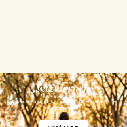
KI-Spickzettel
KI-Quiz
KOSTENLOS STARTEN
Jetzt
lernen.
Lade deinen Kurs hoch und frag Bo alles. Keine Karte
erforderlich.
Kostenlos starten