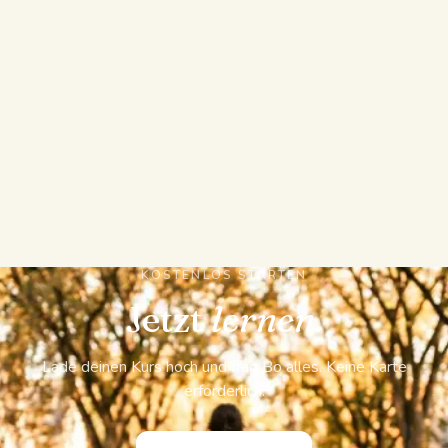
KI-Spickzettel
KI-Quiz
KOSTENLOS STARTEN
Jetzt
lernen.
Lade deinen Kurs hoch und frag Bo alles. Keine Karte
erforderlich.