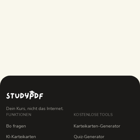
Wie lang kann eine Übungsprüfung
sein?
Kann ich sie wiederholen?
Dein Kurs, nicht das Internet.
FUNKTIONEN
KOSTENLOSE TOOLS
Bo fragen
Karteikarten-Generator
KI-Karteikarten
Quiz-Generator