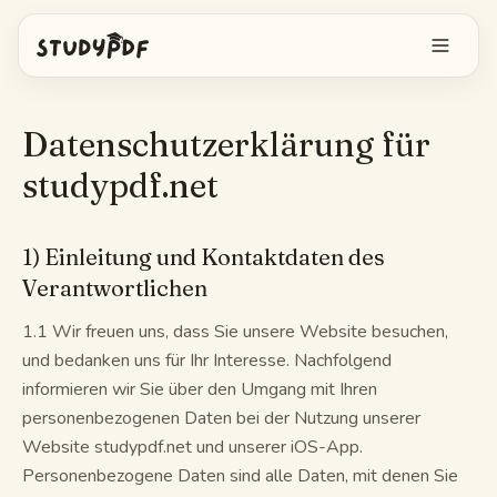
Kostenlos starten
Datenschutzerklärung für
Anmelden
studypdf.net
Funktionen
1) Einleitung und Kontaktdaten des
Verantwortlichen
Bo alles fragen
Kostenlose Tools
1.1 Wir freuen uns, dass Sie unsere Website besuchen,
KI-Karteikarten
Preise
und bedanken uns für Ihr Interesse. Nachfolgend
informieren wir Sie über den Umgang mit Ihren
Image Occlusion
Mobile App
personenbezogenen Daten bei der Nutzung unserer
Probeprüfungen
Website studypdf.net und unserer iOS-App.
Personenbezogene Daten sind alle Daten, mit denen Sie
Mindmaps