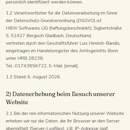
persönlich identifiziert werden können.
Lernleitfäden
1.2 Verantwortlicher für die Datenverarbeitung im Sinne
der Datenschutz-Grundverordnung (DSGVO) ist
KI-Zusammenfassung
HBW Softwares UG (haftungsbeschränkt), Sigbertstraße
5, 51427 Bergisch Gladbach, Deutschland,
KI-Quiz
vertreten durch den Geschäftsführer Luis Henrich-Bandis,
eingetragen im Handelsregister des Amtsgerichts Bonn
Spickzettel
unter HRB 28238.
Tel.: 01743856722, E-Mail: [email].
1.3 Stand: 6. August 2026.
2) Datenerhebung beim Besuch unserer
Website
2.1 Bei der rein informatorischen Nutzung unserer Website
erheben wir nur die Daten, die Ihr Browser an den Server
übermittelt (Server-Logfiles), z.B. IP-Adresse (ggf.