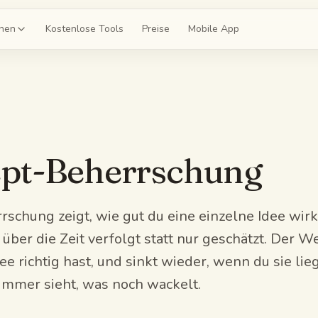
onen
Kostenlose Tools
Preise
Mobile App
teikarten
mir ein Deck für Kapitel 4
prüfungen
pt-Beherrschung
 einen 20-Fragen-Mock
itfäden
e gesamte Einheit zusammen
schung zeigt, wie gut du eine einzelne Idee wirk
ber die Zeit verfolgt statt nur geschätzt. Der Wer
z
e richtig hast, und sinkt wieder, wenn du sie lie
h zu Kapitel 4 ab
immer sieht, was noch wackelt.