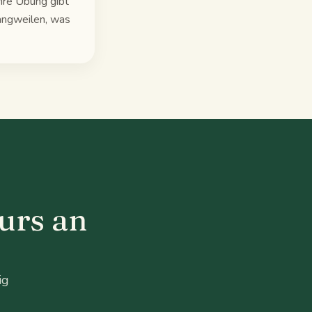
Ihre Übung gibt
langweilen, was
urs an
ig