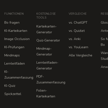
FUNKTIONEN
KOSTENLOSE
VERGLEICHE
RES
TOOLS
Bo fragen
vs. ChatGPT
Glos
Karteikarten-
KI-Karteikarten
vs. Quizlet
Ant
Generator
Image Occlusion
vs. Anki
So f
Quiz-Generator
Bo
KI-Prüfungen
vs. YouLearn
Mindmap-
War
Generator
Mindmaps
Alle Vergleiche
Stu
Lernleitfaden-
Lernleitfäden
Anw
Generator
KI-
PDF-
Zusammenfassung
Zusammenfassung
KI-Quiz
Folien-
Spickzettel
Karteikarten