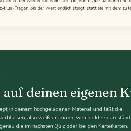
euchtet immer wieder rot, weil sie ihn in jedem Quiz daneben hat. 
atzyklus-Fragen, bis der Wert endlich steigt, statt sie mit dem zu 
T
 auf deinen eigenen K
ept in deinem hochgeladenen Material und läßt die
verblassen, also weiß er immer, welche Ideen du ständ
 genau die im nächsten Quiz oder bei den Karteikarten,