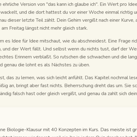
e ehrliche Version von "das kann ich glaube ich". Ein Wert pro Ide
da wackelt, und die dort hattest du vor einer Woche einmal richtig
u dieser letzte Teil zählt. Dein Gehirn vergißt nach einer Kurve, a
am Freitag längst nicht mehr gleich stark.
dem es Idee für Idee mitschaut, wie du abschneidest. Eine Frage ri
 und der Wert fällt. Und selbst wenn du nichts tust, darf der Wer
 echtes Erinnern verblaßt. So rutschen die schwachen und die la
d genau die lohnt es als Nächstes zu üben.
st, das zu lernen, was sich leicht anfühlt. Das Kapitel nochmal le
leißig an, bringt aber fast nichts. Beherrschung dreht das um. Sie sc
ändig falsch hast oder gleich vergißt, und genau da zahlt sich dein
 eine Biologie-Klausur mit 40 Konzepten im Kurs. Das meiste ist gr