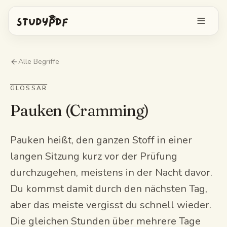
Kostenlos starten
Alle Begriffe
Anmelden
GLOSSAR
Pauken (Cramming)
Funktionen
Bo alles fragen
Kostenlose Tools
Pauken heißt, den ganzen Stoff in einer
langen Sitzung kurz vor der Prüfung
KI-Karteikarten
Preise
durchzugehen, meistens in der Nacht davor.
Image Occlusion
Du kommst damit durch den nächsten Tag,
Mobile App
Probeprüfungen
aber das meiste vergisst du schnell wieder.
Die gleichen Stunden über mehrere Tage
Mindmaps