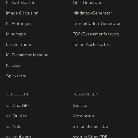
KI-Karteikarten
Quiz-Generator
Image Occlusion
Mindmap-Generator
KI-Prüfungen
Lernleitfaden-Generator
Mindmaps
PDF-Zusammenfassung
Lernleitfäden
Folien-Karteikarten
KI-Zusammenfassung
KI-Quiz
Spickzettel
VERGLEICHE
RESSOURCEN
vs. ChatGPT
Glossar
vs. Quizlet
Antworten
vs. Anki
So funktioniert Bo
vs. YouLearn
Warum StudyPDF