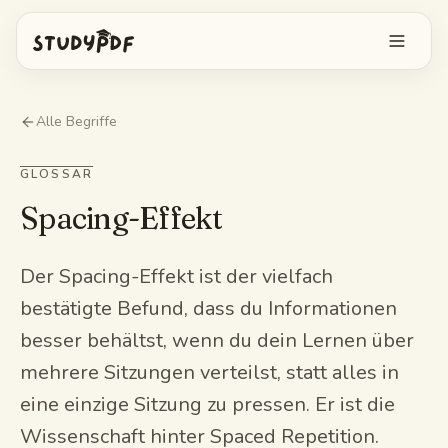
Kostenlos starten
Alle Begriffe
Anmelden
GLOSSAR
Spacing-Effekt
Funktionen
Bo alles fragen
Kostenlose Tools
Der Spacing-Effekt ist der vielfach
bestätigte Befund, dass du Informationen
KI-Karteikarten
Preise
besser behältst, wenn du dein Lernen über
Image Occlusion
mehrere Sitzungen verteilst, statt alles in
Mobile App
Probeprüfungen
eine einzige Sitzung zu pressen. Er ist die
Wissenschaft hinter Spaced Repetition.
Mindmaps