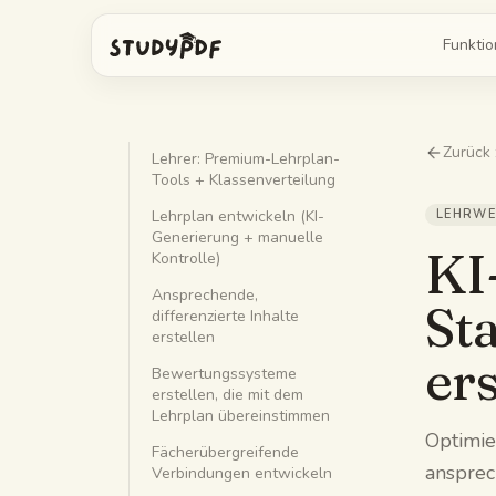
Funkti
Zurück 
Lehrer: Premium-Lehrplan-
Bo alles fragen
KI-Kar
Tools + Klassenverteilung
Antworten aus deinen Folien, belegt
Erstell 
Lehrplan entwickeln (KI-
LEHRWE
Image Occlusion
Probe
Generierung + manuelle
KI
Verdeck die Labels auf einem Diagramm
Erstell
Kontrolle)
Ansprechende,
St
Mindmaps
Lernle
differenzierte Inhalte
Zeig, wie diese Ideen zusammenhängen
Fass di
erstellen
ers
Bewertungssysteme
KI-Zusammenfassung
KI-Qui
erstellen, die mit dem
Fass die Freitagsvorlesung zusammen
Frag mic
Lehrplan übereinstimmen
Optimie
Spickzettel
Fächerübergreifende
ansprec
Verbindungen entwickeln
Eine Seite für die Prüfung