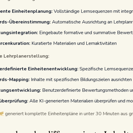
gente Einheitenplanung:
Vollständige Lernsequenzen mit integri
rds-Übereinstimmung:
Automatische Ausrichtung an Lehrpla
ungsintegration:
Eingebaute formative und summative Bewer
rcenkuration:
Kuratierte Materialien und Lernaktivitäten
e Lehrplanerstellung:
rdefinierte Einheitenentwicklung:
Spezifische Lernsequenzen
rds-Mapping:
Inhalte mit spezifischen Bildungszielen ausrichten
ungsentwicklung:
Benutzerdefinierte Bewertungsmethoden un
überprüfung:
Alle KI-generierten Materialien überprüfen und mod
DF
generiert komplette Einheitenpläne in unter 30 Minuten aus g