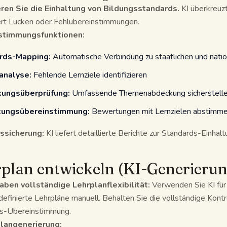
ren Sie die Einhaltung von Bildungsstandards.
KI überkreuz
iert Lücken oder Fehlübereinstimmungen.
stimmungsfunktionen:
rds-Mapping:
Automatische Verbindung zu staatlichen und nati
analyse:
Fehlende Lernziele identifizieren
ungsüberprüfung:
Umfassende Themenabdeckung sicherstell
ungsübereinstimmung:
Bewertungen mit Lernzielen abstimm
ssicherung:
KI liefert detaillierte Berichte zur Standards-Einha
plan entwickeln (KI-Generierun
aben vollständige Lehrplanflexibilität:
Verwenden Sie KI für
efinierte Lehrpläne manuell. Behalten Sie die vollständige Kontr
s-Übereinstimmung.
plangenerierung: