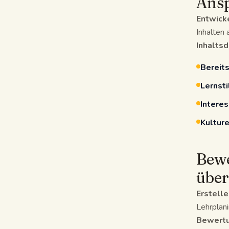
Ansp
Entwicke
Inhalten 
Inhaltsd
Bereits
Lernsti
Intere
Kulture
Bewe
übe
Erstelle
Lehrplan
Bewertu