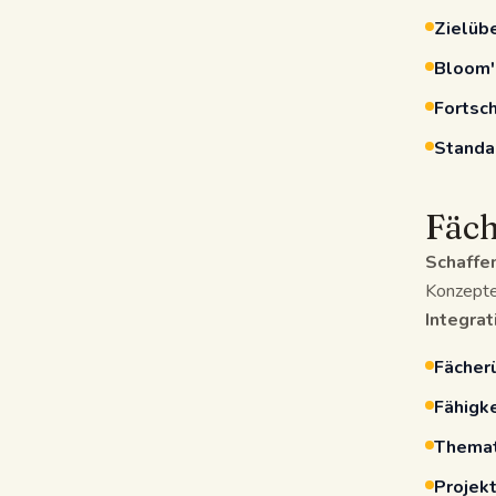
Zielüb
Bloom'
Fortsc
Standa
Fäch
Schaffe
Konzepte
Integrat
Fächer
Fähigke
Themat
Projekt