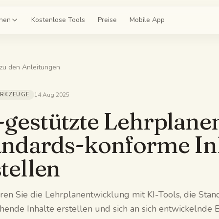
onen
Kostenlose Tools
Preise
Mobile App
zu den Anleitungen
teikarten
mir ein Deck für Kapitel 4
RKZEUGE
14 Aug 2025
prüfungen
-gestützte Lehrplane
 einen 20-Fragen-Mock
andards-konforme Inh
itfäden
e gesamte Einheit zusammen
tellen
z
h zu Kapitel 4 ab
ren Sie die Lehrplanentwicklung mit KI-Tools, die Sta
hende Inhalte erstellen und sich an sich entwickelnde