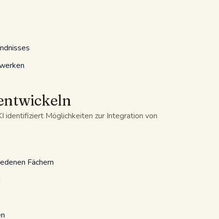
ndnisses
nwerken
entwickeln
I identifiziert Möglichkeiten zur Integration von
iedenen Fächern
g
en