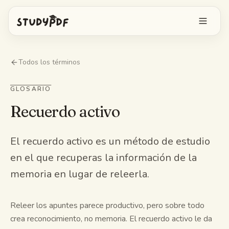
Empieza gratis
Todos los términos
Iniciar sesión
GLOSARIO
Recuerdo activo
Funciones
Pregúntale a Bo
Herramientas gratis
El recuerdo activo es un método de estudio
en el que recuperas la información de la
Tarjetas con IA
Precios
memoria en lugar de releerla.
Image Occlusion
App móvil
Exámenes de práctica
Releer los apuntes parece productivo, pero sobre todo
crea reconocimiento, no memoria. El recuerdo activo le da
Mapas mentales