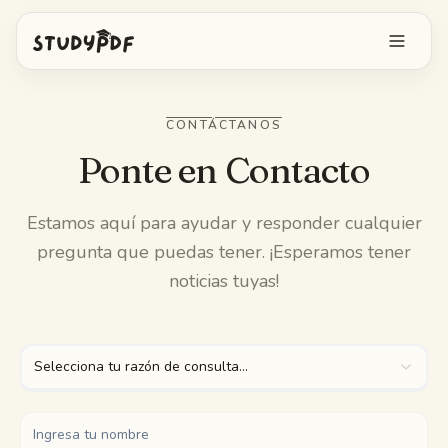
Empieza gratis
CONTÁCTANOS
Iniciar sesión
Ponte en Contacto
Funciones
Estamos aquí para ayudar y responder cualquier
pregunta que puedas tener. ¡Esperamos tener
Pregúntale a Bo
Herramientas gratis
noticias tuyas!
Tarjetas con IA
Precios
Image Occlusion
Selecciona tu razón de consulta...
App móvil
Exámenes de práctica
Mapas mentales