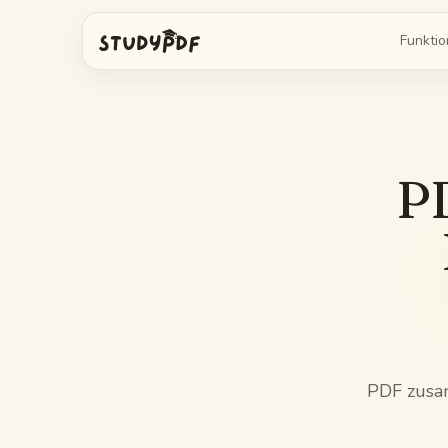
Funkti
Bo alles fragen
KI-Kar
Antworten aus deinen Folien, belegt
Erstell 
P
Image Occlusion
Probe
Verdeck die Labels auf einem Diagramm
Erstell
Mindmaps
Lernle
Zeig, wie diese Ideen zusammenhängen
Fass di
KI-Zusammenfassung
KI-Qui
Fass die Freitagsvorlesung zusammen
Frag mic
PDF zusam
Spickzettel
Eine Seite für die Prüfung