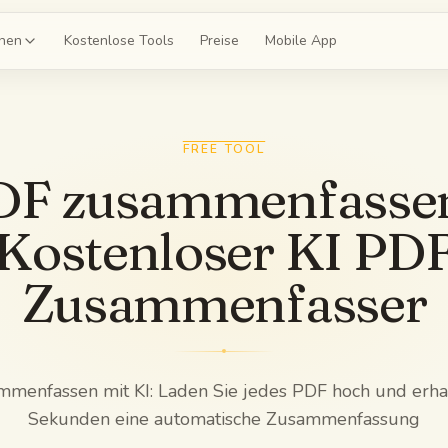
onen
Kostenlose Tools
Preise
Mobile App
teikarten
FREE TOOL
mir ein Deck für Kapitel 4
DF zusammenfassen
prüfungen
Kostenloser KI PD
 einen 20-Fragen-Mock
itfäden
Zusammenfasser
e gesamte Einheit zusammen
z
h zu Kapitel 4 ab
menfassen mit KI: Laden Sie jedes PDF hoch und erhal
Sekunden eine automatische Zusammenfassung