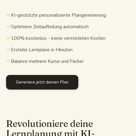
Lernleitfäden
KI-gestützte personalisierte Plangenerierung
KI-Zusammenfassung
Optimiere Zeitaufteilung automatisch
100% kostenlos - keine versteckten Kosten
KI-Quiz
Erstelle Lernpläne in Minuten
Spickzettel
Balance mehrere Kurse und Fächer
Generiere jetzt deinen Plan
Revolutioniere deine
Lernplanung mit KI-