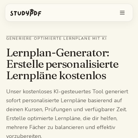
Kostenlos starten
GENERIERE OPTIMIERTE LERNPLÄNE MIT KI
Anmelden
Lernplan-Generator:
Erstelle personalisierte
Funktionen
Lernpläne kostenlos
Bo alles fragen
Kostenlose Tools
Unser kostenloses KI-gesteuertes Tool generiert
KI-Karteikarten
Preise
sofort personalisierte Lernpläne basierend auf
Image Occlusion
deinen Kursen, Prüfungen und verfügbarer Zeit.
Mobile App
Erstelle optimierte Lernpläne, die dir helfen,
Probeprüfungen
mehrere Fächer zu balancieren und effektiv
vorzubereiten.
Mindmaps