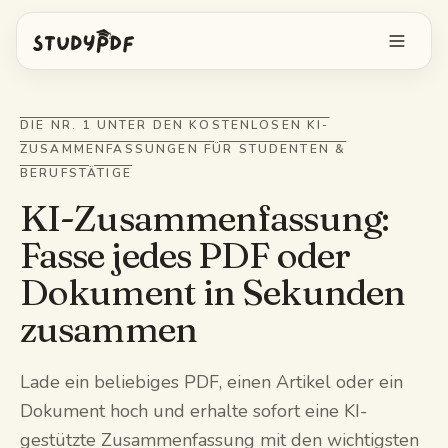
Kostenlos starten
DIE NR. 1 UNTER DEN KOSTENLOSEN KI-
ZUSAMMENFASSUNGEN FÜR STUDENTEN &
Anmelden
BERUFSTÄTIGE
KI-Zusammenfassung:
Funktionen
Fasse jedes PDF oder
Bo alles fragen
Kostenlose Tools
Dokument in Sekunden
KI-Karteikarten
zusammen
Preise
Image Occlusion
Mobile App
Lade ein beliebiges PDF, einen Artikel oder ein
Probeprüfungen
Dokument hoch und erhalte sofort eine KI-
gestützte Zusammenfassung mit den wichtigsten
Mindmaps