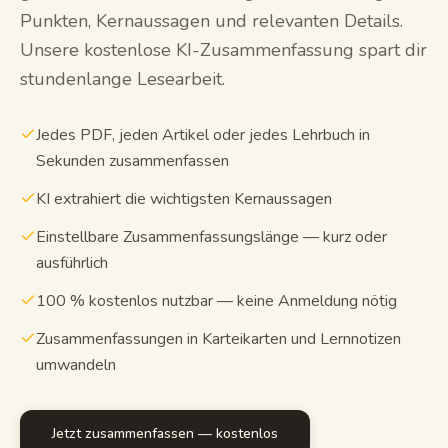
Punkten, Kernaussagen und relevanten Details.
Lernleitfäden
Unsere kostenlose KI-Zusammenfassung spart dir
stundenlange Lesearbeit.
KI-Zusammenfassung
KI-Quiz
Jedes PDF, jeden Artikel oder jedes Lehrbuch in
Sekunden zusammenfassen
Spickzettel
KI extrahiert die wichtigsten Kernaussagen
Einstellbare Zusammenfassungslänge — kurz oder
ausführlich
100 % kostenlos nutzbar — keine Anmeldung nötig
Zusammenfassungen in Karteikarten und Lernnotizen
umwandeln
Jetzt zusammenfassen — kostenlos