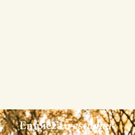
Resumen con IA
Pregúntale a Bo
Chuletas con IA
Quiz con IA
GRATIS PARA EMPEZAR
Empieza
a estudiar.