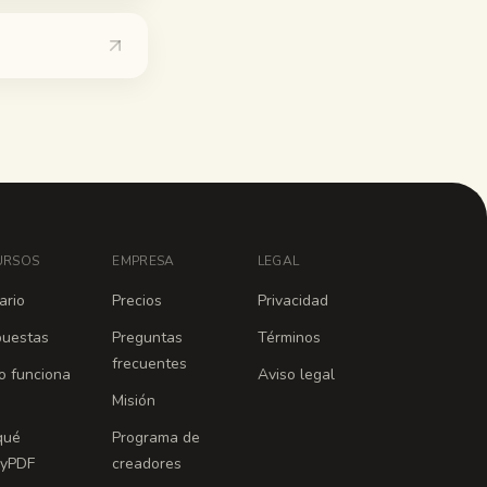
URSOS
EMPRESA
LEGAL
ario
Precios
Privacidad
uestas
Preguntas
Términos
frecuentes
 funciona
Aviso legal
Misión
qué
Programa de
dyPDF
creadores