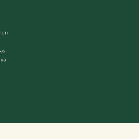
s en
las
 ya