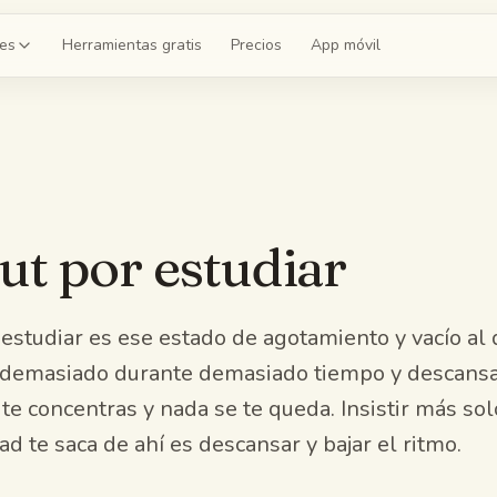
es
Herramientas gratis
Precios
App móvil
s
as con IA
n mazo para el capítulo 4
es de práctica
t por estudiar
 simulacro de 20 preguntas
de estudio
toda la unidad
 estudiar es ese estado de agotamiento y vacío al 
 demasiado durante demasiado tiempo y descansa
on IA
 te concentras y nada se te queda. Insistir más so
 quiz del capítulo 4
d te saca de ahí es descansar y bajar el ritmo.