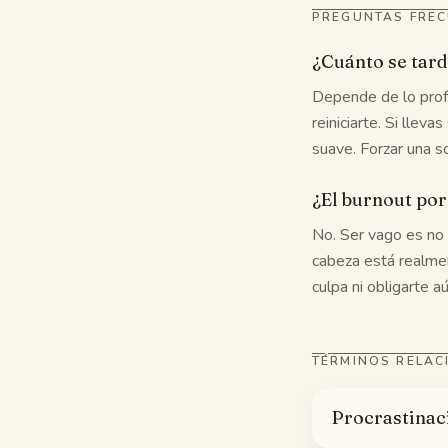
PREGUNTAS FRE
¿Cuánto se tard
Depende de lo profu
reiniciarte. Si lle
suave. Forzar una so
¿El burnout por
No. Ser vago es no 
cabeza está realmen
culpa ni obligarte a
TÉRMINOS RELA
Procrastinac