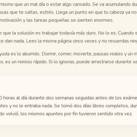
o mismo que un mal día o estar algo cansado. Se va acumulando d
usas que te saltas, estrés. Llega un punto en que tu cabeza ya n
 motivación y las tareas pequeñas se sienten enormes.
 que la solución es trabajar todavía más duro. No lo es. Cuando
 te dan nada. Lees la misma página cinco veces y no recuerdas nin
uda es lo aburrido. Dormir, comer, moverte, pausas reales y un 
o, es un reinicio rápido. Si lo ignoras, puede arrastrarse durante 
0 horas al día durante dos semanas seguidas antes de los exámen
tes y no le entraba nada. Se tomó dos días libres completos, dur
do volvió, los mismos apuntes por fin tuvieron sentido otra vez.