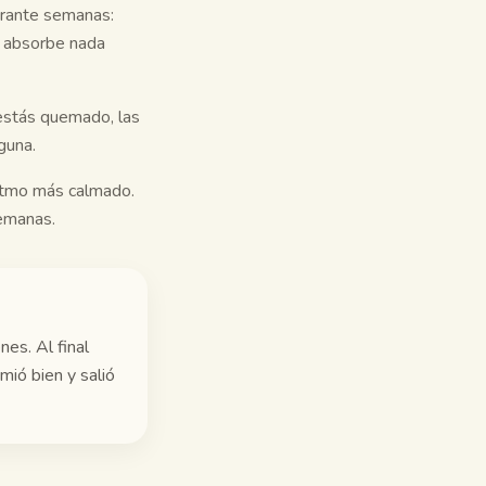
urante semanas:
o absorbe nada
 estás quemado, las
guna.
ritmo más calmado.
semanas.
es. Al final
mió bien y salió