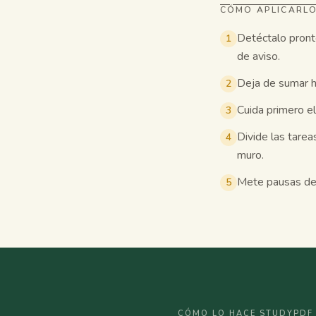
CÓMO APLICARL
Detéctalo pronto
1
de aviso.
Deja de sumar h
2
Cuida primero el
3
Divide las tare
4
muro.
Mete pausas de v
5
CÓMO LO HACE STUDYPDF