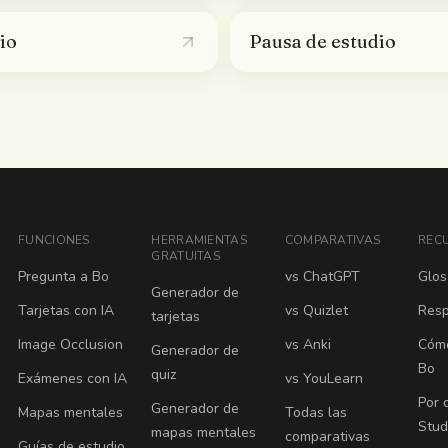
io
Pausa de estudio
FUNCIONES
HERRAMIENTAS
COMPARATIVAS
REC
GRATUITAS
Pregunta a Bo
vs ChatGPT
Glos
Generador de
Tarjetas con IA
vs Quizlet
Resp
tarjetas
Image Occlusion
vs Anki
Cómo
Generador de
Bo
quiz
Exámenes con IA
vs YouLearn
Por 
Generador de
Mapas mentales
Todas las
Stu
mapas mentales
comparativas
Guías de estudio