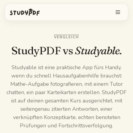
Kostenlos starten
VERGLEICH
Anmelden
StudyPDF vs
Studyable.
Funktionen
Studyable ist eine praktische App fürs Handy,
wenn du schnell Hausaufgabenhilfe brauchst:
Bo alles fragen
Kostenlose Tools
Mathe-Aufgabe fotografieren, mit einem Tutor
KI-Karteikarten
chatten, ein paar Karteikarten erstellen. StudyPDF
Preise
ist auf deinen gesamten Kurs ausgerichtet, mit
Image Occlusion
seitengenau zitierten Antworten, einer
Mobile App
verknüpften Konzeptkarte, echten benoteten
Probeprüfungen
Prüfungen und Fortschrittsverfolgung.
Mindmaps