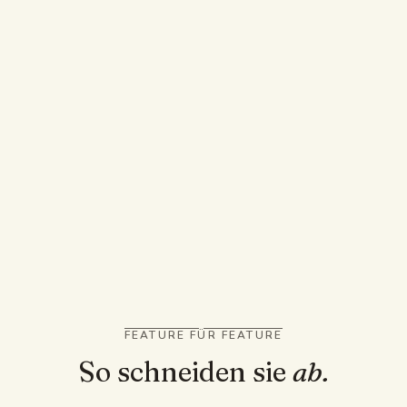
Lernblätter aus
NIMM STUDYABLE, WENN
Du willst schnelle Hausaufgabenhilfe auf deinem
Handy
Du fotografierst eine Mathe-Aufgabe und willst
Lösungsschritte sehen
Du magst eine hochwertige native Mobil-App
FEATURE FÜR FEATURE
So schneiden sie
ab.