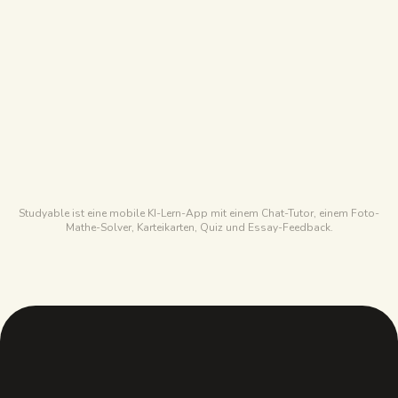
Hochwertige iOS-App
Kostenlose Version
STUDYPDF
Dauerhaft kostenlos, deckt das meiste eines
Semesters ab
STUDYABLE
Einige Fragen pro Tag
Studyable ist eine mobile KI-Lern-App mit einem Chat-Tutor, einem Foto-
Mathe-Solver, Karteikarten, Quiz und Essay-Feedback.