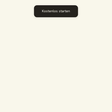
Lernleitfäden
Kostenlos starten
KI-Zusammenfassung
KI-Quiz
Spickzettel
NIMM STUDYPDF, WENN
EMPFOHLEN
Du lernst einen ganzen Kurs, nicht eine Frage
nach der anderen
Du willst Antworten, denen du vertrauen kannst,
mit Seitenangabe
Du brauchst echte benotete Prüfungen und
Fortschrittsverfolgung
Du exportierst nach Anki oder druckst