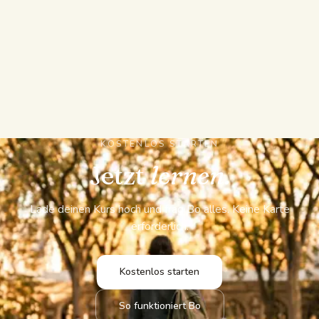
mit Abschnitten, Timer und Bestehensgrenze. Dann
verfolgt Bo, welche Konzepte nachlassen, und sagt
dir, was du als Nächstes lernen solltest.
Schnellantwort-Apps hören bei Chat, Karteikarten
und kurzen Quiz auf.
KOSTENLOS STARTEN
Jetzt
lernen.
Lade deinen Kurs hoch und frag Bo alles. Keine Karte
erforderlich.
Kostenlos starten
So funktioniert Bo