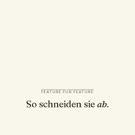
NIMM MONIC.AI, WENN
Monic.ai hatte Bildverdeckung für
diagrammlastige Kartendecks
Es las Audio- und Videodateien, nicht nur
Dokumente
FEATURE FÜR FEATURE
So schneiden sie
ab.