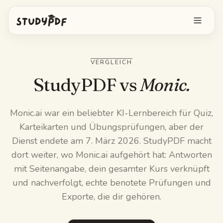
Kostenlos starten
VERGLEICH
Anmelden
StudyPDF vs
Monic.
Funktionen
Monic.ai war ein beliebter KI-Lernbereich für Quiz,
Karteikarten und Übungsprüfungen, aber der
Bo alles fragen
Kostenlose Tools
Dienst endete am 7. März 2026. StudyPDF macht
KI-Karteikarten
dort weiter, wo Monic.ai aufgehört hat: Antworten
Preise
mit Seitenangabe, dein gesamter Kurs verknüpft
Image Occlusion
und nachverfolgt, echte benotete Prüfungen und
Mobile App
Exporte, die dir gehören.
Probeprüfungen
Mindmaps