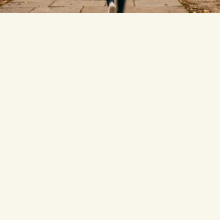
beantwortet.
Ist StudyPDF eine gute Alternative zu
Monic.ai?
Ja. Monic.ai hat seinen Dienst am 7. März 2026 eingestellt,
und StudyPDF erledigt dieselben Kernaufgaben: Quiz,
Karteikarten, Zusammenfassungen und vollständige
Übungsprüfungen aus deinen eigenen Dateien. Es bietet