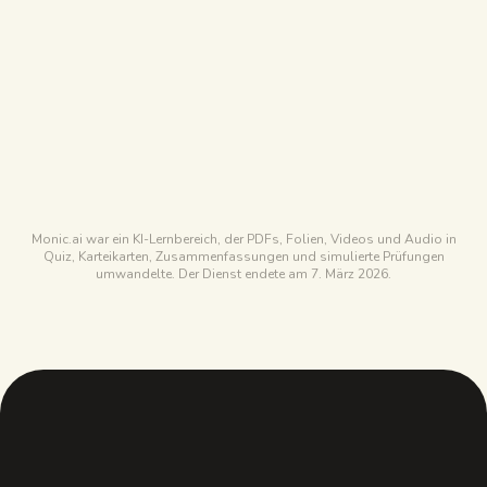
Nur in der App gelernt
Kostenlose Version
STUDYPDF
Kostenlos für immer, reicht für ein ganzes Semester
MONIC.AI
Kostenloser Plan durch Token begrenzt
Monic.ai war ein KI-Lernbereich, der PDFs, Folien, Videos und Audio in
Quiz, Karteikarten, Zusammenfassungen und simulierte Prüfungen
umwandelte. Der Dienst endete am 7. März 2026.