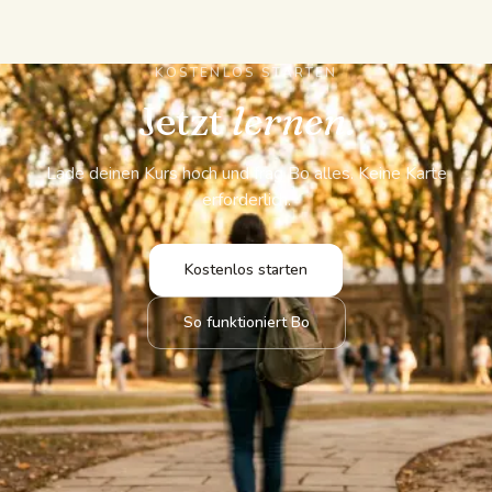
KOSTENLOS STARTEN
Jetzt
lernen.
Lade deinen Kurs hoch und frag Bo alles. Keine Karte
erforderlich.
Kostenlos starten
So funktioniert Bo