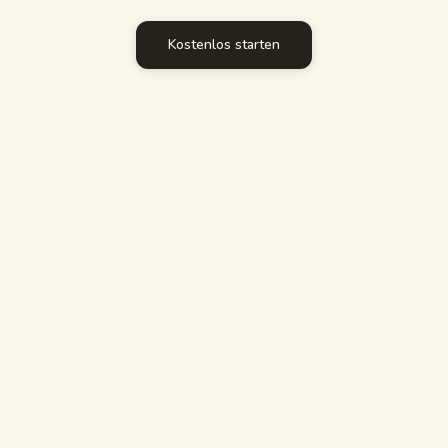
Lernleitfäden
Kostenlos starten
KI-Zusammenfassung
KI-Quiz
Spickzettel
NIMM STUDYPDF, WENN
EMPFOHLEN
Du lernst einen ganzen Kurs, nicht einen Upload
nach dem anderen
Du willst Antworten, denen du vertrauen kannst,
mit Seitenangabe
Du brauchst echte benotete Prüfungen und
Fortschrittsverfolgung
Du exportierst nach Anki oder druckst