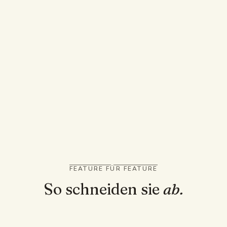
Lernblätter aus
NIMM CRAMIFY, WENN
Du willst schnelle Antworten auf
Hausaufgabenprobleme
Du willst schrittweise ausgearbeitete Lösungen
zu bestimmten Fragen
FEATURE FÜR FEATURE
So schneiden sie
ab.