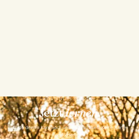
ECHTE PRÜFUNGEN, KARTEIKARTEN UND
NACHVERFOLGTER LERNSTAND
Schreibe eine vollständige benotete Übungsprüfung
mit Abschnitten, Timer und Bestehensgrenze,
exportiere Karteikarten nach Anki, und beobachte
dann, wie Bo verfolgt, welche Konzepte nachlassen,
und dir sagt, was du als Nächstes lernen solltest.
Cramify bleibt bei Zusammenfassungen, Quiz und
gelösten Problemen.
KOSTENLOS STARTEN
Jetzt
lernen.
Lade deinen Kurs hoch und frag Bo alles. Keine Karte
erforderlich.