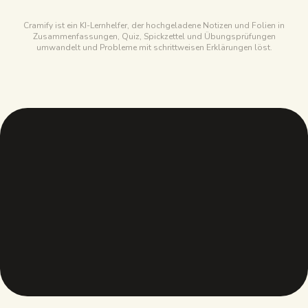
Wenige Uploads, dann kostenpflichtige Tarife
Cramify ist ein KI-Lernhelfer, der hochgeladene Notizen und Folien in
Zusammenfassungen, Quiz, Spickzettel und Übungsprüfungen
umwandelt und Probleme mit schrittweisen Erklärungen löst.