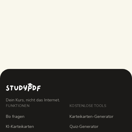
Was kann Cramify, was StudyPDF nicht
kann?
Was kostet StudyPDF?
Dein Kurs, nicht das Internet.
FUNKTIONEN
KOSTENLOSE TOOLS
Bo fragen
Karteikarten-Generator
KI-Karteikarten
Quiz-Generator