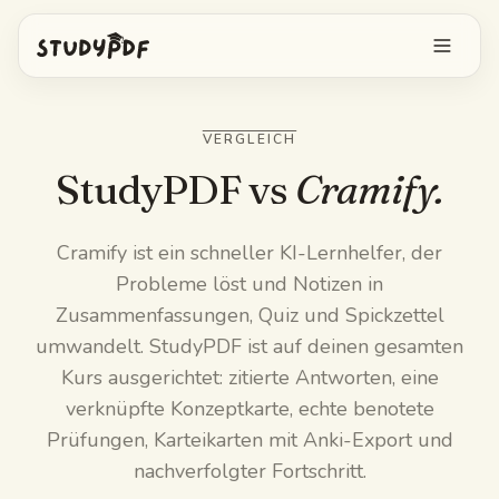
Kostenlos starten
VERGLEICH
Anmelden
StudyPDF vs
Cramify.
Funktionen
Cramify ist ein schneller KI-Lernhelfer, der
Probleme löst und Notizen in
Bo alles fragen
Kostenlose Tools
Zusammenfassungen, Quiz und Spickzettel
KI-Karteikarten
umwandelt. StudyPDF ist auf deinen gesamten
Preise
Kurs ausgerichtet: zitierte Antworten, eine
Image Occlusion
verknüpfte Konzeptkarte, echte benotete
Mobile App
Prüfungen, Karteikarten mit Anki-Export und
Probeprüfungen
nachverfolgter Fortschritt.
Mindmaps