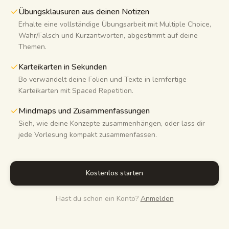
Übungsklausuren aus deinen Notizen
Lernleitfäden
Erhalte eine vollständige Übungsarbeit mit Multiple Choice,
Wahr/Falsch und Kurzantworten, abgestimmt auf deine
KI-Zusammenfassung
Themen.
KI-Quiz
Karteikarten in Sekunden
Bo verwandelt deine Folien und Texte in lernfertige
Spickzettel
Karteikarten mit Spaced Repetition.
Mindmaps und Zusammenfassungen
Sieh, wie deine Konzepte zusammenhängen, oder lass dir
jede Vorlesung kompakt zusammenfassen.
Kostenlos starten
Hast du schon ein Konto?
Anmelden