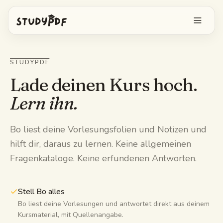
Kostenlos starten
STUDYPDF
Anmelden
Lade deinen Kurs hoch.
Lern ihn.
Funktionen
Bo liest deine Vorlesungsfolien und Notizen und
Bo alles fragen
Kostenlose Tools
hilft dir, daraus zu lernen. Keine allgemeinen
KI-Karteikarten
Fragenkataloge. Keine erfundenen Antworten.
Preise
Image Occlusion
Mobile App
Stell Bo alles
Probeprüfungen
Bo liest deine Vorlesungen und antwortet direkt aus deinem
Kursmaterial, mit Quellenangabe.
Mindmaps