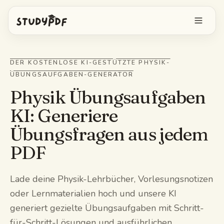
Kostenlos starten
DER KOSTENLOSE KI-GESTÜTZTE PHYSIK-
ÜBUNGSAUFGABEN-GENERATOR
Anmelden
Physik Übungsaufgaben
Funktionen
KI: Generiere
Übungsfragen aus jedem
Bo alles fragen
Kostenlose Tools
PDF
KI-Karteikarten
Preise
Image Occlusion
Lade deine Physik-Lehrbücher, Vorlesungsnotizen
Mobile App
oder Lernmaterialien hoch und unsere KI
Probeprüfungen
generiert gezielte Übungsaufgaben mit Schritt-
Mindmaps
für-Schritt-Lösungen und ausführlichen