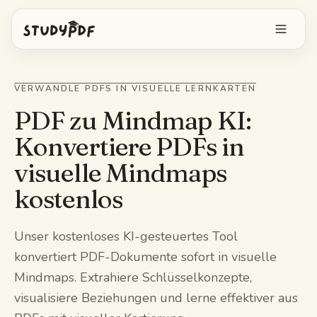
Kostenlos starten
VERWANDLE PDFS IN VISUELLE LERNKARTEN
Anmelden
PDF zu Mindmap KI:
Konvertiere PDFs in
Funktionen
visuelle Mindmaps
Bo alles fragen
Kostenlose Tools
kostenlos
KI-Karteikarten
Preise
Unser kostenloses KI-gesteuertes Tool
Image Occlusion
konvertiert PDF-Dokumente sofort in visuelle
Mobile App
Mindmaps. Extrahiere Schlüsselkonzepte,
Probeprüfungen
visualisiere Beziehungen und lerne effektiver aus
Mindmaps