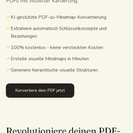
PDFs mit visueller Kartierung.
Lernleitfäden
KI-gestützte PDF-zu-Mindmap-Konvertierung
KI-Zusammenfassung
Extrahiere automatisch Schlüsselkonzepte und
Beziehungen
KI-Quiz
100% kostenlos - keine versteckten Kosten
Spickzettel
Erstelle visuelle Mindmaps in Minuten
Generiere hierarchische visuelle Strukturen
Konvertiere dein PDF jetzt
Revolutioniere deinen PDF-