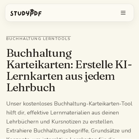
Kostenlos starten
BUCHHALTUNG LERNTOOLS
Anmelden
Buchhaltung
Karteikarten: Erstelle KI-
Funktionen
Lernkarten aus jedem
Bo alles fragen
Kostenlose Tools
Lehrbuch
KI-Karteikarten
Preise
Unser kostenloses Buchhaltung-Karteikarten-Tool
Image Occlusion
hilft dir, effektive Lernmaterialien aus deinen
Mobile App
Lehrbüchern und Kursnotizen zu erstellen.
Probeprüfungen
Extrahiere Buchhaltungsbegriffe, Grundsätze und
Mindmaps