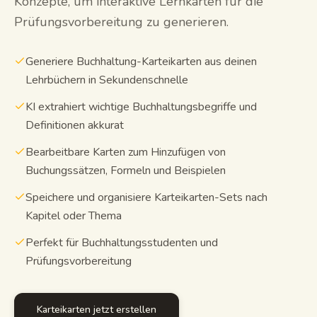
Konzepte, um interaktive Lernkarten für die
Prüfungsvorbereitung zu generieren.
Lernleitfäden
KI-Zusammenfassung
Generiere Buchhaltung-Karteikarten aus deinen
Lehrbüchern in Sekundenschnelle
KI-Quiz
KI extrahiert wichtige Buchhaltungsbegriffe und
Spickzettel
Definitionen akkurat
Bearbeitbare Karten zum Hinzufügen von
Buchungssätzen, Formeln und Beispielen
Speichere und organisiere Karteikarten-Sets nach
Kapitel oder Thema
Perfekt für Buchhaltungsstudenten und
Prüfungsvorbereitung
Karteikarten jetzt erstellen