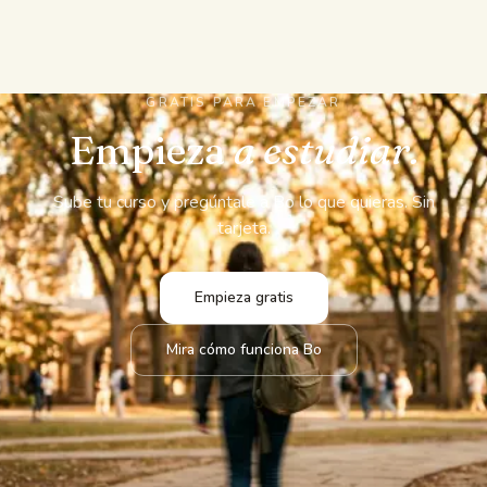
GRATIS PARA EMPEZAR
Empieza
a estudiar.
Sube tu curso y pregúntale a Bo lo que quieras. Sin
tarjeta.
Empieza gratis
Mira cómo funciona Bo