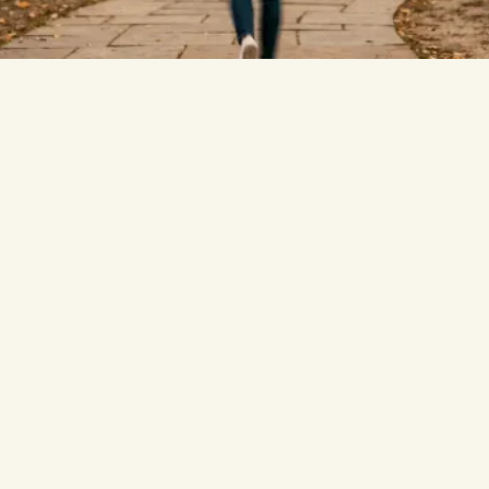
respondidas.
¿Es StudyPDF una buena alternativa a
Studyable?
Sí, si quieres una herramienta construida alrededor de todo
tu curso en lugar de ayuda puntual con tareas. StudyPDF
cita la página detrás de cada respuesta, organiza todo tu