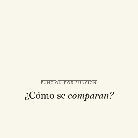
ELIGE STUDYABLE SI
Quieres ayuda rápida con tareas en tu móvil
Fotografías un problema de matemáticas y
quieres ver los pasos
Te gusta una app nativa pulida para móvil
FUNCIÓN POR FUNCIÓN
¿Cómo se
comparan?
CONFIANZA Y FUNDAMENTO