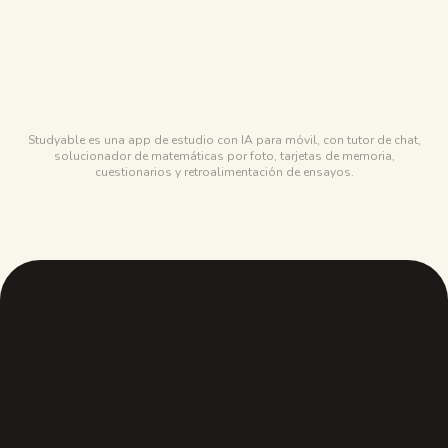
STUDYPDF
Gratis para siempre, cubre la mayor parte de un
semestre
STUDYABLE
Algunas preguntas por día
Studyable es una app de estudio con IA para móvil, con tutor de chat,
solucionador de matemáticas por foto, tarjetas de memoria,
cuestionarios y retroalimentación de ensayos.