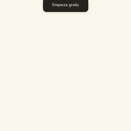
Empieza gratis
Guías de estudio
Resumen con IA
Quiz con IA
Chuletas
ELIGE STUDYPDF SI
RECOMENDADO
Estudias un curso completo, no una pregunta a la
vez
Quieres respuestas confiables citadas por página
Necesitas exámenes reales calificados y
seguimiento de progreso
Exportas a Anki o imprimes hojas de estudio