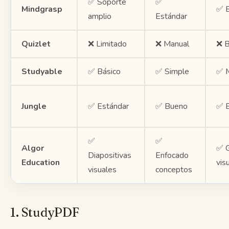
✅ Soporte
✅
Mindgrasp
✅ B
amplio
Estándar
Quizlet
❌ Limitado
❌ Manual
❌ B
Studyable
✅ Básico
✅ Simple
✅ 
Jungle
✅ Estándar
✅ Bueno
✅ B
✅
✅
Algor
✅ G
Diapositivas
Enfocado
Education
vis
visuales
conceptos
1. StudyPDF