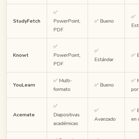
✅
✅
StudyFetch
PowerPoint,
✅ Bueno
Est
PDF
✅
✅
Knowt
PowerPoint,
✅ B
Estándar
PDF
✅ Multi-
✅ 
YouLearn
✅ Bueno
formato
por
✅
✅
✅ 
Acemate
Diapositivas
Avanzado
en 
académicas