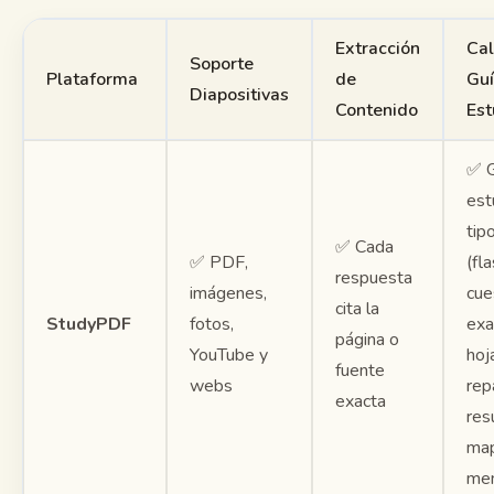
Extracción
Cal
Soporte
Plataforma
de
Gu
Diapositivas
Contenido
Est
✅ G
est
tip
✅ Cada
✅ PDF,
(fl
respuesta
imágenes,
cue
cita la
StudyPDF
fotos,
exa
página o
YouTube y
hoj
fuente
webs
rep
exacta
res
ma
men