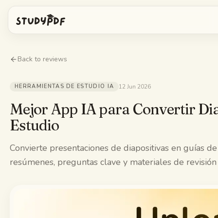
Empieza gratis
Back to reviews
Iniciar sesión
HERRAMIENTAS DE ESTUDIO IA
12 Jun 2026
Funciones
Mejor App IA para Convertir Dia
Estudio
Pregúntale a Bo
Herramientas gratis
Convierte presentaciones de diapositivas en guías d
Tarjetas con IA
Precios
resúmenes, preguntas clave y materiales de revisió
Image Occlusion
App móvil
Exámenes de práctica
Mapas mentales