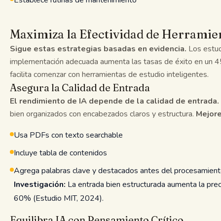
Establece rutinas de mantenimiento
Maximiza la Efectividad de Herramie
Sigue estas estrategias basadas en evidencia.
Los estud
implementación adecuada aumenta las tasas de éxito en un 
facilita comenzar con herramientas de estudio inteligentes.
Asegura la Calidad de Entrada
El rendimiento de IA depende de la calidad de entrada.
bien organizados con encabezados claros y estructura.
Mejore
Usa PDFs con texto searchable
Incluye tabla de contenidos
Agrega palabras clave y destacados antes del procesamien
Investigación:
La entrada bien estructurada aumenta la prec
60% (Estudio MIT, 2024).
Equilibra IA con Pensamiento Crítico