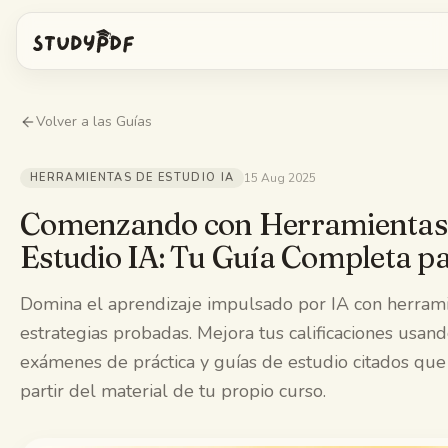
Empieza gratis
Volver a las Guías
Iniciar sesión
HERRAMIENTAS DE ESTUDIO IA
15 Aug 2025
Funciones
Comenzando con Herramientas
Estudio IA: Tu Guía Completa p
Pregúntale a Bo
Herramientas gratis
Domina el aprendizaje impulsado por IA con herrami
Tarjetas con IA
Precios
estrategias probadas. Mejora tus calificaciones usando
Image Occlusion
exámenes de práctica y guías de estudio citados que 
App móvil
partir del material de tu propio curso.
Exámenes de práctica
Mapas mentales